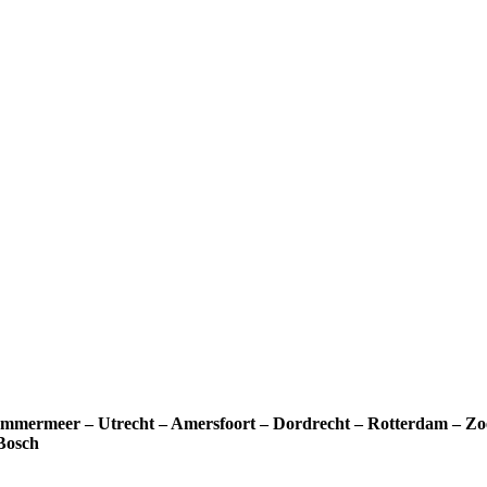
mermeer – Utrecht – Amersfoort – Dordrecht – Rotterdam – Zoe
 Bosch