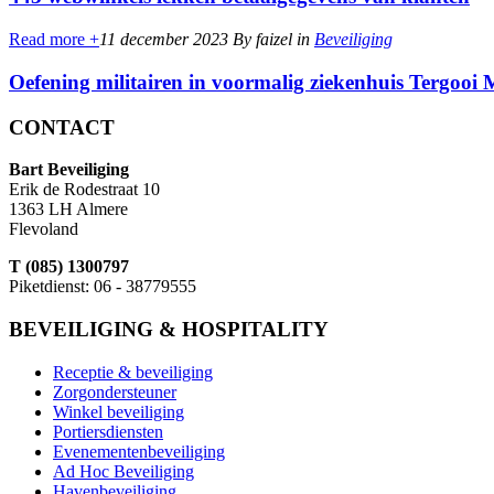
Read more +
11 december 2023
By faizel
in
Beveiliging
Oefening militairen in voormalig ziekenhuis Tergooi
CONTACT
Bart Beveiliging
Erik de Rodestraat 10
1363 LH Almere
Flevoland
T (085) 1300797
Piketdienst: 06 - 38779555
BEVEILIGING & HOSPITALITY
Receptie & beveiliging
Zorgondersteuner
Winkel beveiliging
Portiersdiensten
Evenementenbeveiliging
Ad Hoc Beveiliging
Havenbeveiliging