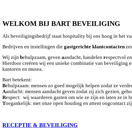
WELKOM BIJ BART BEVEILIGING
Als beveiligingsbedrijf staat hospitality bij ons hoog in het v
Bedrijven en instellingen die
gastgerichte klantcontacten
ze
Wij zijn
b
ehulpzaam, geven
a
andacht, handelen
r
espectvol en
Hierdoor creëren wij een unieke combinatie van beveiliging 
kantoren en musea.
Bart betekent:
B
ehulpzaam: mensen zo goed mogelijk helpen zodat ze verde
A
andacht:
mensen aandacht geven zodat zij zich gezien, geho
R
espect: wij waarderen gasten om wie ze zijn en laten ze in 
T
oegankelijk: met onze open houding en attent oogcontact zij
RECEPTIE & BEVEILIGING