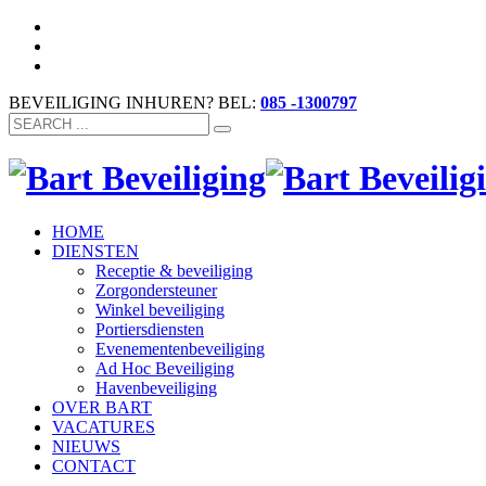
BEVEILIGING INHUREN? BEL:
085 -1300797
HOME
DIENSTEN
Receptie & beveiliging
Zorgondersteuner
Winkel beveiliging
Portiersdiensten
Evenementenbeveiliging
Ad Hoc Beveiliging
Havenbeveiliging
OVER BART
VACATURES
NIEUWS
CONTACT